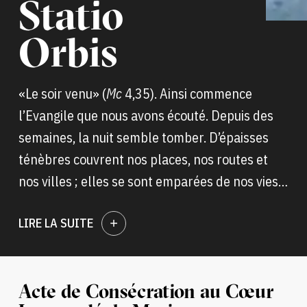
Statio
Orbis
«Le soir venu» (
Mc
4,35). Ainsi commence
l’Evangile que nous avons écouté. Depuis des
semaines, la nuit semble tomber. D’épaisses
ténèbres couvrent nos places, nos routes et
nos villes ; elles se sont emparées de nos vies
en remplissant tout d’un silence assourdissant
LIRE LA SUITE
et d’un vide désolant, qui paralyse tout sur son
passage : cela se sent dans l’air, cela se ressent
dans les gestes, les regards le disent. Nous
nous retrouvons apeurés et perdus. Comme les
Acte de Consécration au Cœur